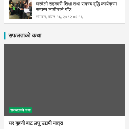
घरदैलो सहकारी शिक्षा तथा सदस्य वृद्धि कार्यक्रम
सम्पन्न लामीछाने गाँउ
सोमबार, मंसिर-१६, २०८२ ०६:१६
सफलताकाे कथा
सफलताको कथा
घर गृहणी बाट लघु उद्यमी यात्रा