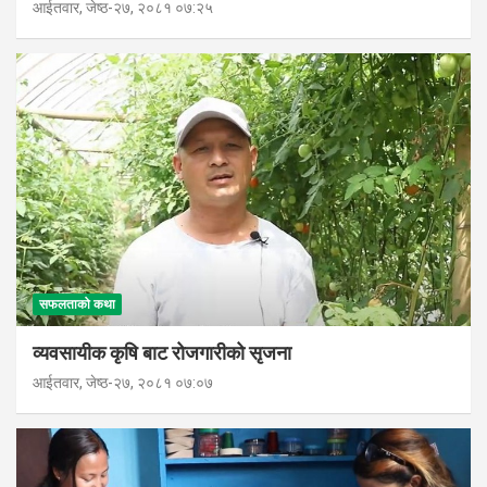
आईतवार, जेष्ठ-२७, २०८१ ०७:२५
सफलताको कथा
व्यवसायीक कृषि बाट रोजगारीको सृजना
आईतवार, जेष्ठ-२७, २०८१ ०७:०७