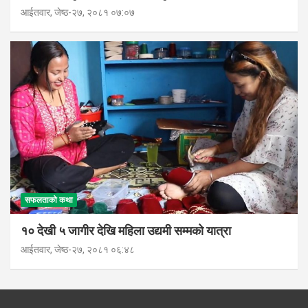
आईतवार, जेष्ठ-२७, २०८१ ०७:०७
सफलताको कथा
१० देखी ५ जागीर देखि महिला उद्यमी सम्मको यात्रा
आईतवार, जेष्ठ-२७, २०८१ ०६:४८