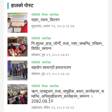
हालको पोस्ट
गतिविधी
फिचर
समाजिक
राहत_रकम_बितरण
शुक्रबार, असार-१९, २०८३ ०६:२७
गतिविधी
समाजिक
निःशुल्क_हाड_जोर्नी_तथा_नशा_सम्बन्धि_परिक्षण_
शिविर_सम्पन्न
सोमबार, पुष-२१, २०८२ ०७:४२
गतिविधी
समाजिक
सहयोग सामाग्री हस्तान्तरण
सोमबार, पुष-२१, २०८२ ०६:०४
गतिविधी
फिचर
समाजिक
ऋण_प्रबद्र्धण_तथा_समुहीक_बचत_कार्यक्रम_स
म्बन्धि_अभिमुखीकरण_कार्यक्रम_सम्पन्न ।
2082.08.19
आईतवार, मंसिर-२२, २०८२ ०४:२३